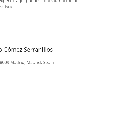
experto, aquí puedes contratar al mejor
nalista
o Gómez-Serranillos
28009 Madrid, Madrid, Spain