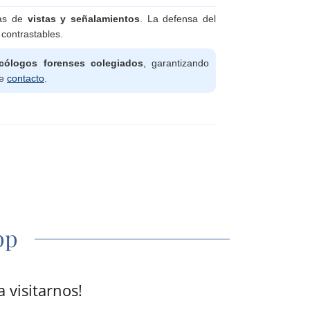
pp
 visitarnos!